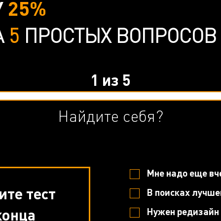
У
25%
А
5
ПРОСТЫХ ВОПРОСОВ
1
из
5
Найдите себя?
Мне надо еще вч
те тест
В поисках лучше
конца
Нужен редизайн 