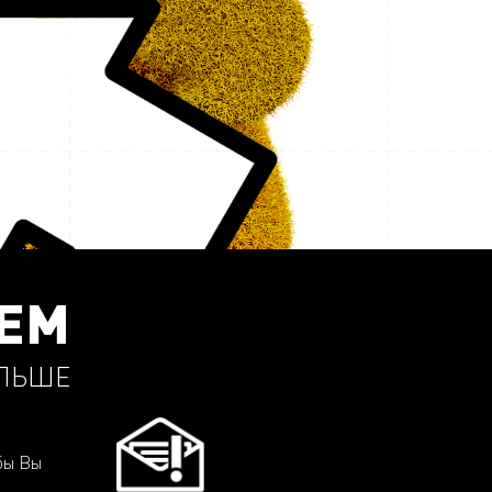
ЕМ
АЛЬШЕ
обы Вы