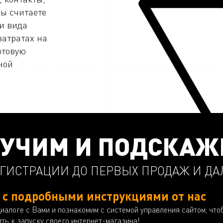
ы считаете
и вида
атратах на
отовую
ной
УЧИМ И ПОДСКАЖ
ЕГИСТРАЦИИ ДО ПЕРВЫХ ПРОДАЖ И Д
 с подробными инструкциями от нас
диалоге с Вами и познакомим с системой управления сайтом, чт
ть к запуску своего интернет-магазина!