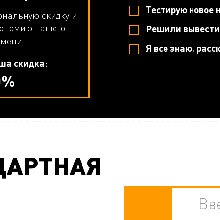
Тестирую новое 
ональную скидку и
кономию нашего
Решили вывести 
емени
Я все знаю, расс
ша скидка:
0%
НДАРТНАЯ