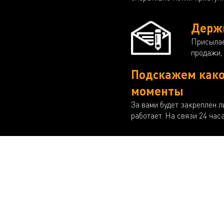
Держи
Присылае
продажи,
Подскажем како
моменты
За вами будет закреплен л
работает. На связи 24 часа