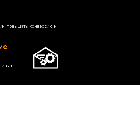
зин, повышать конверсию и
ие
 и как