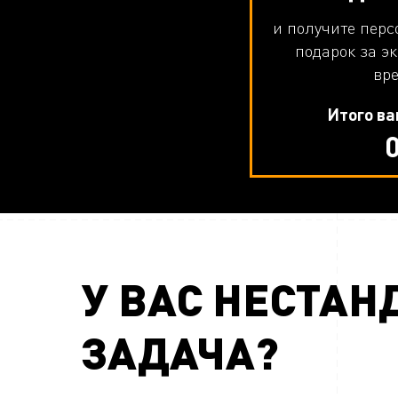
и получите перс
подарок за э
вр
Итого ва
У ВАС НЕСТА
ЗАДАЧА?